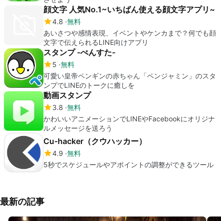
顔文字 人気No.1~いちばん使える顔文字アプリ~
4.8
無料
あいさつや感情表現、イベントやケンカまで？何でも顔
文字で伝えられるLINE向けアプリ
スタンプ -ぺんすた-
5
無料
可愛い皇帝ペンギンの赤ちゃん「ペンジャミン」のスタ
ンプでLINEのトークに癒しを
動画スタンプ
3.8
無料
かわいいアニメーションでLINEやFacebookにオリジナ
ルメッセージを送ろう
Cu-hacker（クウハッカー）
4.9
無料
5秒でスケジュールやアポイントの調整ができるツール
最新の記事