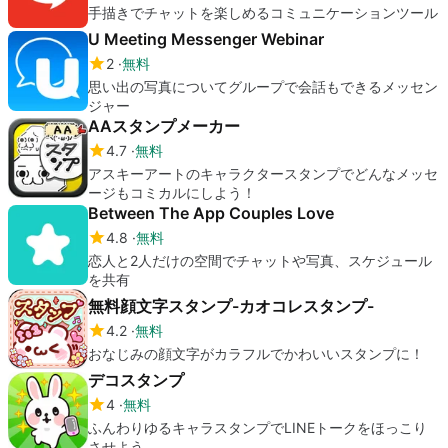
手描きでチャットを楽しめるコミュニケーションツール
U Meeting Messenger Webinar
2
無料
思い出の写真についてグループで会話もできるメッセン
ジャー
AAスタンプメーカー
4.7
無料
アスキーアートのキャラクタースタンプでどんなメッセ
ージもコミカルにしよう！
Between The App Couples Love
4.8
無料
恋人と2人だけの空間でチャットや写真、スケジュール
を共有
無料顔文字スタンプ-カオコレスタンプ-
4.2
無料
おなじみの顔文字がカラフルでかわいいスタンプに！
デコスタンプ
4
無料
ふんわりゆるキャラスタンプでLINEトークをほっこり
させよう