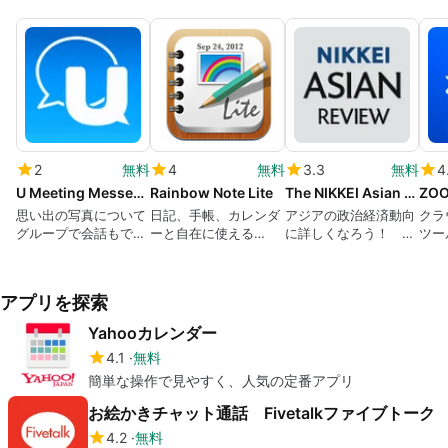
2
無料
4
無料
3.3
無料
4
U Meeting Messenger Webinar
Rainbow Note Lite
The NIKKEI Asian review
思い出の写真について
日記、手帳、カレンダ
アジアの政治経済動向
クラ
グループで会話もでき
ーと自在に使える
に詳しくなろう！ 無
ツー
るメッセンジャー
iPhoneの無料ノートア
料で読める日経発最新
プリ
のアジア事情
アプリを探索
Yahooカレンダー
4.1
無料
簡単な操作で見やすく、人気の定番アプリ
お絵かきチャット通話 Fivetalkファイブトーク
4.2
無料